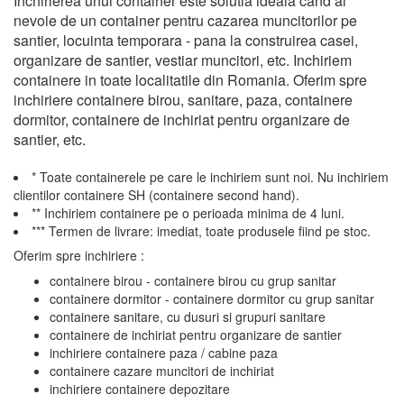
Inchirierea unui container este solutia ideala cand ai
nevoie de un container pentru cazarea muncitorilor pe
santier, locuinta temporara - pana la construirea casei,
organizare de santier, vestiar muncitori, etc. Inchiriem
containere in toate localitatile din Romania. Oferim spre
inchiriere containere birou, sanitare, paza, containere
dormitor, containere de inchiriat pentru organizare de
santier, etc.
* Toate containerele pe care le inchiriem sunt noi. Nu inchiriem
clientilor containere SH (containere second hand).
** Inchiriem containere pe o perioada minima de 4 luni.
*** Termen de livrare: imediat, toate produsele fiind pe stoc.
Oferim spre inchiriere :
containere birou - containere birou cu grup sanitar
containere dormitor - containere dormitor cu grup sanitar
containere sanitare, cu dusuri si grupuri sanitare
containere de inchiriat pentru organizare de santier
inchiriere containere paza / cabine paza
containere cazare muncitori de inchiriat
inchiriere containere depozitare